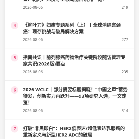
2026-08-06
219
《柳叶刀》妇瘤专题系列（上）丨全球消除宫颈
4
癌：现存挑战与破局解决方案
2026-08-06
277
指南共识丨前列腺癌药物治疗关键阶段随访管理专
5
家共识(2026版)要点
2026-08-06
235
2026 WCLC｜部分摘要标题揭晓！“中国之声”蓄势
6
待发，创新实力再跃升——93项研究入选，一文速
览！
2026-08-06
314
打破“非黑即白”：HER2低表达/超低表达乳腺癌的
7
重新定义与新型HER2 ADC的破局