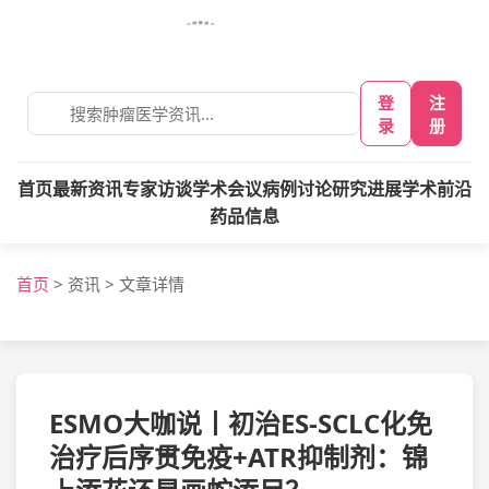
登
注
录
册
首页
最新资讯
专家访谈
学术会议
病例讨论
研究进展
学术前沿
药品信息
首页
>
资讯
>
文章详情
ESMO大咖说丨初治ES-SCLC化免
治疗后序贯免疫+ATR抑制剂：锦