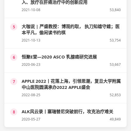
入、放疗在肝癌治疗中的创新应用
2021-10-08
53,840
大咖说 | 严盛教授：博观约取， 执刀知雄守雌；医
5
本平凡，偷闲读书约棋
2021-10-13
53,754
恒聚E堂—2020 ASCO 乳腺癌研究进展
6
2020-06-23
53,667
APPLE 2022丨花落上海，引领思潮，复旦大学附属
7
中山医院圆满承办2022 APPLE盛会
2022-08-25
52,853
ALK风云录丨塞瑞替尼突破前行，攻克治疗难关
8
2020-05-27
49,849