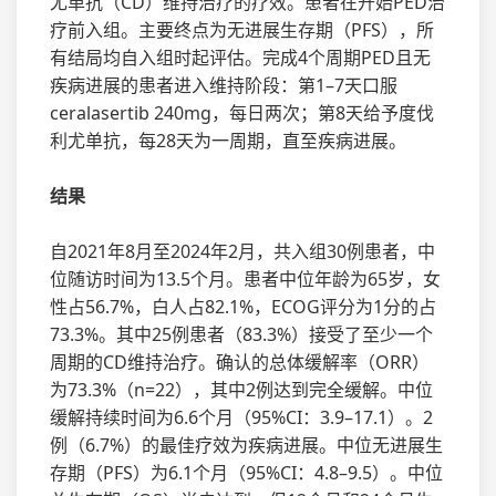
尤单抗（CD）维持治疗的疗效。患者在开始PED治
疗前入组。主要终点为无进展生存期（PFS），所
有结局均自入组时起评估。完成4个周期PED且无
疾病进展的患者进入维持阶段：第1–7天口服
ceralasertib 240mg，每日两次；第8天给予度伐
利尤单抗，每28天为一周期，直至疾病进展。
结果
自2021年8月至2024年2月，共入组30例患者，中
位随访时间为13.5个月。患者中位年龄为65岁，女
性占56.7%，白人占82.1%，ECOG评分为1分的占
73.3%。其中25例患者（83.3%）接受了至少一个
周期的CD维持治疗。确认的总体缓解率（ORR）
为73.3%（n=22），其中2例达到完全缓解。中位
缓解持续时间为6.6个月（95%CI：3.9–17.1）。2
例（6.7%）的最佳疗效为疾病进展。中位无进展生
存期（PFS）为6.1个月（95%CI：4.8–9.5）。中位