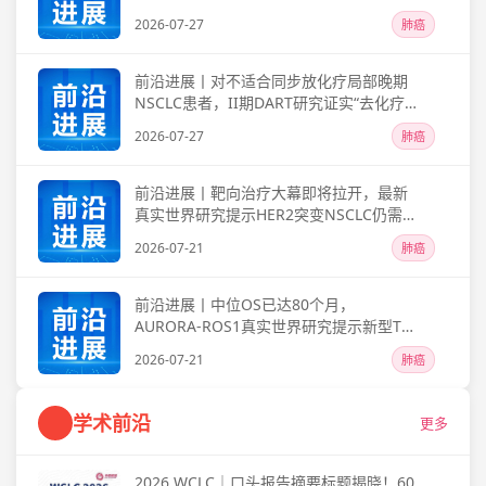
EGFR、KRAS等多个可针对靶点
2026-07-27
肺癌
前沿进展丨对不适合同步放化疗局部晚期
NSCLC患者，II期DART研究证实“去化疗”
的放免联合模式即足以带来显著生存改善
2026-07-27
肺癌
前沿进展丨靶向治疗大幕即将拉开，最新
真实世界研究提示HER2突变NSCLC仍需细
化分层与精准个体化管理
2026-07-21
肺癌
前沿进展丨中位OS已达80个月，
AURORA-ROS1真实世界研究提示新型TKI
一线治疗可显著改善ROS1阳性晚期
2026-07-21
肺癌
NSCLC患者生存
学术前沿
更多
2026 WCLC｜口头报告摘要标题揭晓！60