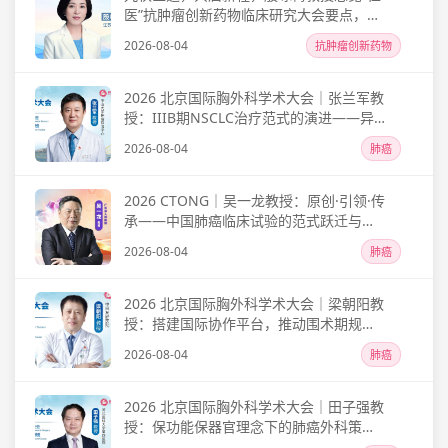
医”抗肿瘤创新药物临床研究大会要点，指
引精准理念落地临床实践精髓
2026-08-04
抗肿瘤创新药物
2026 北京国际胸外科学术大会｜张兰军教
授：IIIB期NSCLC治疗范式的演进——异
质性分层、新辅助免疫转化与个体化外科
2026-08-04
肺癌
决策
2026 CTONG｜吴一龙教授：原创·引领·传
承——中国肺癌临床试验的范式跃迁与未
来方向
2026-08-04
肺癌
2026 北京国际胸外科学术大会｜梁朝阳教
授：搭建国际协作平台，推动围术期规范
管理——在肺癌慢病化时代锚定外科价值
2026-08-04
肺癌
2026 北京国际胸外科学术大会｜田子强教
授：保功能保器官理念下的肺癌外科策略
演进