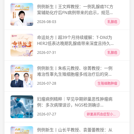
例例新生丨王文辉教授：一例乳腺癌TC方
案辅助化疗后FN病例带来的启示，规范预
防不可随意中断
2026-08-03
乳腺癌
命运处方丨超39个月持续缓解：T-DXd为
HER2低表达晚期乳腺癌带来深度且持久的
生存获益
2026-07-31
乳腺癌
例例新生丨朱栋元教授、徐菁教授：一例
难治性睾丸生殖细胞瘤多线治疗后的突破
与思考，PBSCT-HDCT联合全程支持治疗
2026-07-28
生殖细胞肿瘤
为患者争取转机
妇瘤病例精粹｜罕见孕期卵巢恶性肿瘤病
例：多次病理误诊，NGS检测确诊
SCCOHT诊疗分析
2026-07-27
卵巢高钙血症型小细胞癌
例例新生丨山长平教授、袁蕾蕾教授：从