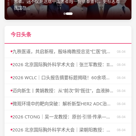
患者。这不仅是送给中国患者的一份新春贺礼，更标志着
我国在...
今日头条
九秩医道，共启新程，殷咏梅教授总览“仁医”抗肿瘤创新药物临床研究大会要点，指引精准理念落地临床实践精髓
08-04
2026 北京国际胸外科学术大会｜张兰军教授：IIIB期NSCLC治疗范式的演进——异质性分层、新辅助免疫转化与个体化外科决策
08-04
2026 WCLC｜口头报告摘要标题揭晓！60余项中国研究入选，全球肺癌前沿同台亮相，一文尽览！
08-04
迈向新生丨黄娟教授：从“前次”到“既往”，血液肿瘤FN管理正在迈向更前移、更连续的新阶段
08-04
微观环境中的靶向突破：解析新型HER2 ADC治疗晚期乳腺癌的科学机制
08-04
2026 CTONG｜吴一龙教授：原创·引领·传承——中国肺癌临床试验的范式跃迁与未来方向
08-04
2026 北京国际胸外科学术大会｜梁朝阳教授：搭建国际协作平台，推动围术期规范管理——在肺癌慢病化时代锚定外科价值
08-04