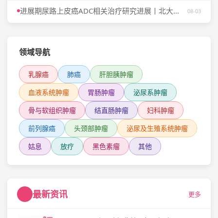
进展期尿路上皮癌ADC相关治疗研究进展丨北大一院杨恺惟教授深度梳理一线/后线全路径
08-03
领域导航
乳腺癌
肺癌
肝胆胰肿瘤
血液系统肿瘤
胃肠肿瘤
泌尿系肿瘤
骨与软组织肿瘤
结直肠肿瘤
妇科肿瘤
前列腺癌
头颈部肿瘤
泌尿及生殖系统肿瘤
姑息
放疗
黑色素瘤
其他
最新资讯
更多