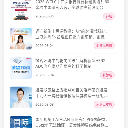
2026 WCLC｜口头报告摘要标题揭晓！60
余项中国研究入选，全球肺癌前沿同台亮
相，一文尽览！
2026-08-04
肺癌
迈向新生丨黄娟教授：从“前次”到“既往”，
血液肿瘤FN管理正在迈向更前移、更连续
的新阶段
2026-08-04
血液淋巴瘤
微观环境中的靶向突破：解析新型HER2
ADC治疗晚期乳腺癌的科学机制
2026-08-04
乳腺癌
进展期尿路上皮癌ADC相关治疗研究进展
丨北大一院杨恺惟教授深度梳理一线/后线
全路径
2026-08-03
尿路上皮癌
国际视角丨ATALANTE研究：PFS未获益，
OS优势无法确证，复发性卵巢癌免疫联合