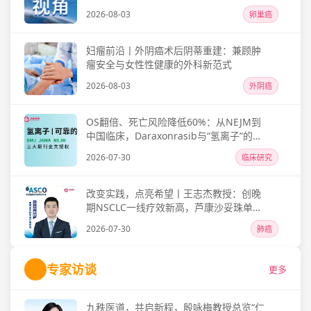
方案探索遇挫信
2026-08-03
卵巢癌
妇瘤前沿丨外阴癌术后阴蒂重建：兼顾肿
瘤安全与女性性健康的外科新范式
2026-08-03
外阴癌
OS翻倍、死亡风险降低60%：从NEJM到
中国临床，Daraxonrasib与“氢离子”的双
重“破壁”
2026-07-30
临床研究
改变实践，点亮希望丨王志杰教授：创晚
期NSCLC一线疗效新高，芦康沙妥珠单抗
联合免疫治疗或将实现全新治疗格局
2026-07-30
肺癌
专家访谈
更多
九秩医道，共启新程，殷咏梅教授总览“仁