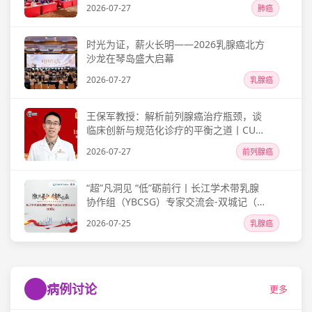
2026-07-27
肺癌
时光为证，薪火长明——2026乳腺癌北方
沙龙在琴岛盛大启幕
2026-07-27
乳腺癌
王保军教授：解析前列腺癌治疗瓶颈，谈
临床创新与规范化诊疗的平衡之道丨CUA
第19次泌尿男生殖系肿瘤专题会议
2026-07-27
前列腺癌
“超”凡洞见 “低”砺前行丨长江学术带乳腺
协作组（YBCSG）专家交流会-双城记（福
州站）圆满落幕
2026-07-25
乳腺癌
病例讨论
更多