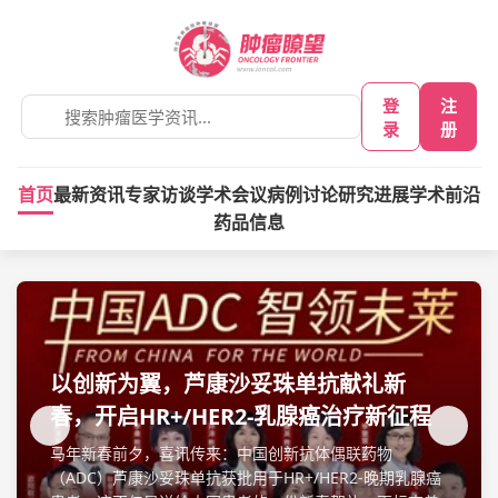
登
注
录
册
首页
最新资讯
专家访谈
学术会议
病例讨论
研究进展
学术前沿
药品信息
以创新为翼，芦康沙妥珠单抗献礼新
春，开启HR+/HER2-乳腺癌治疗新征程
马年新春前夕，喜讯传来：中国创新抗体偶联药物
（ADC）芦康沙妥珠单抗获批用于HR+/HER2-晚期乳腺癌