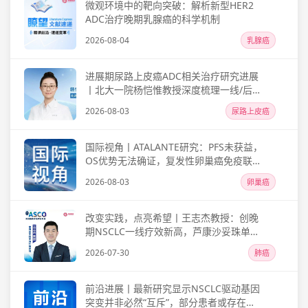
微观环境中的靶向突破：解析新型HER2
ADC治疗晚期乳腺癌的科学机制
2026-08-04
乳腺癌
进展期尿路上皮癌ADC相关治疗研究进展
丨北大一院杨恺惟教授深度梳理一线/后线
全路径
2026-08-03
尿路上皮癌
国际视角丨ATALANTE研究：PFS未获益，
OS优势无法确证，复发性卵巢癌免疫联合
方案探索遇挫信
2026-08-03
卵巢癌
改变实践，点亮希望丨王志杰教授：创晚
期NSCLC一线疗效新高，芦康沙妥珠单抗
联合免疫治疗或将实现全新治疗格局
2026-07-30
肺癌
前沿进展丨最新研究显示NSCLC驱动基因
突变并非必然“互斥”，部分患者或存在