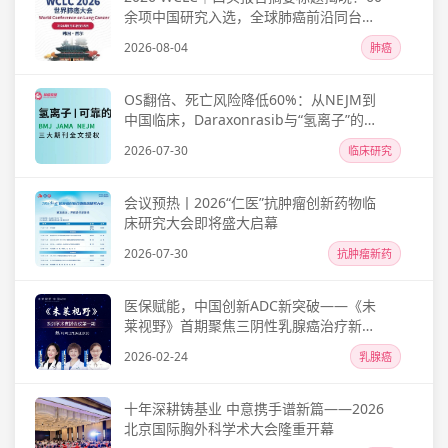
余项中国研究入选，全球肺癌前沿同台亮
相，一文尽览！
2026-08-04
肺癌
OS翻倍、死亡风险降低60%：从NEJM到
中国临床，Daraxonrasib与“氢离子”的双
重“破壁”
2026-07-30
临床研究
会议预热丨2026“仁医”抗肿瘤创新药物临
床研究大会即将盛大启幕
2026-07-30
抗肿瘤新药
医保赋能，中国创新ADC新突破——《未
莱视野》首期聚焦三阴性乳腺癌治疗新格
局
2026-02-24
乳腺癌
十年深耕铸基业 中意携手谱新篇——2026
北京国际胸外科学术大会隆重开幕