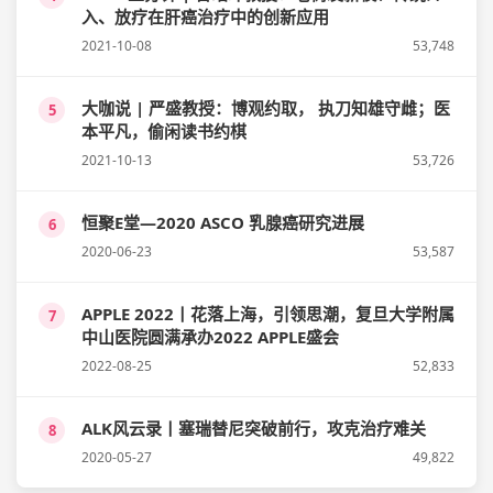
入、放疗在肝癌治疗中的创新应用
2021-10-08
53,748
大咖说 | 严盛教授：博观约取， 执刀知雄守雌；医
5
本平凡，偷闲读书约棋
2021-10-13
53,726
恒聚E堂—2020 ASCO 乳腺癌研究进展
6
2020-06-23
53,587
APPLE 2022丨花落上海，引领思潮，复旦大学附属
7
中山医院圆满承办2022 APPLE盛会
2022-08-25
52,833
ALK风云录丨塞瑞替尼突破前行，攻克治疗难关
8
2020-05-27
49,822