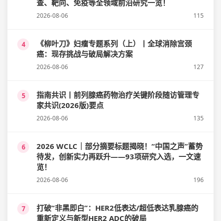
查、靶向、免疫等全领域前沿研究一览！
2026-08-06
115
《柳叶刀》妇瘤专题系列（上）丨全球消除宫颈
4
癌：现存挑战与破局解决方案
2026-08-06
127
指南共识丨前列腺癌药物治疗关键阶段随访管理专
5
家共识(2026版)要点
2026-08-06
135
2026 WCLC｜部分摘要标题揭晓！“中国之声”蓄势
6
待发，创新实力再跃升——93项研究入选，一文速
览！
2026-08-06
196
打破“非黑即白”：HER2低表达/超低表达乳腺癌的
7
重新定义与新型HER2 ADC的破局