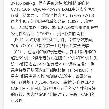
3×106 cell/kg，旨在评价这种快速制备的自体
CD19 CAR-T OlyCAR-19在r/r B-ALL中的安全性及
疗效。结果显示：①安全性方面，有70%（7/10）
患者出现了细胞因子释放综合征（CRS），均为1
级，无2级或以上CRS，未出现免疫效应细胞相关神
经毒性综合征（ICANS）、剂量限制性毒性
（DLT）和治疗相关性死亡事件。②在疗效方面，
70%（7/10）患者在第一个月时达到完全缓解
（CR），在达到CR的7例患者中，其中1例持续CR
超过6个月；2例患者分别在随访1个月和3个月时失
访；2例患者在CAR-T治疗后2~6个月时复发；1例
患者接受异基因造血干细胞移植（allo-HSCT）；
另有1例患者进入其他的临床试验中。该研究表
明，这种基于OlyCAR Platform制备的自体CD19
CAR-T在r/r B-ALL治疗中具有可靠的安全性和良好
的疗效，极大地缩短了制备时间，提高了CAR-T的
可及性。