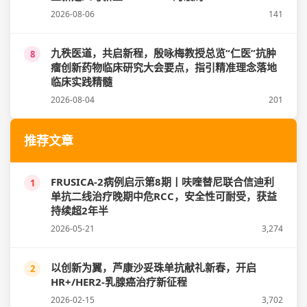
2026-08-06
141
九秩医道，共启新程，殷咏梅教授总览“仁医”抗肿
8
瘤创新药物临床研究大会要点，指引精准理念落地
临床实践精髓
2026-08-04
201
推荐文章
FRUSICA-2病例启示第8期丨呋喹替尼联合信迪利
1
单抗二线治疗晚期中危RCC，安全性可耐受，获益
持续超2年半
2026-05-21
3,274
以创新为翼，芦康沙妥珠单抗献礼新春，开启
2
HR+/HER2-乳腺癌治疗新征程
2026-02-15
3,702