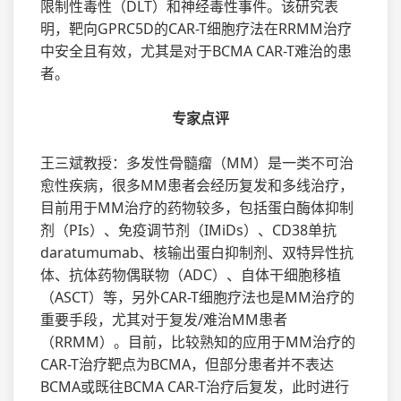
限制性毒性（DLT）和神经毒性事件。该研究表
明，靶向GPRC5D的CAR-T细胞疗法在RRMM治疗
中安全且有效，尤其是对于BCMA CAR-T难治的患
者。
专家点评
王三斌教授：多发性骨髓瘤（MM）是一类不可治
愈性疾病，很多MM患者会经历复发和多线治疗，
目前用于MM治疗的药物较多，包括蛋白酶体抑制
剂（PIs）、免疫调节剂（IMiDs）、CD38单抗
daratumumab、核输出蛋白抑制剂、双特异性抗
体、抗体药物偶联物（ADC）、自体干细胞移植
（ASCT）等，另外CAR-T细胞疗法也是MM治疗的
重要手段，尤其对于复发/难治MM患者
（RRMM）。目前，比较熟知的应用于MM治疗的
CAR-T治疗靶点为BCMA，但部分患者并不表达
BCMA或既往BCMA CAR-T治疗后复发，此时进行