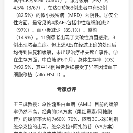
其中CR为94%（63/67），部分缓解（PR）为
4.5%（3/67），在达CR的63例患者中有52例
（82.5%）的微小残留病（MRD）为阴性。②安全
性方面，最常见的4级AEs包括中性粒细胞减少
（97%）、血小板减少（85.1%）、感染
（14.9%）。11例患者出现了突破性真菌感染，3
例出现脓毒血症。但上述AEs在经过正确的处理后
均得到恢复和缓解，未出现治疗相关死亡事件。③
在生存方面，中位随访6个月，总体生存率（OS）
为92.5%，其中14例患者后续接受了异基因造血干
细胞移植（allo-HSCT）。
专家点评
王三斌教授：急性髓系白血病（AML）目前的缓解
率仍然不高，经典的DA方案（柔红霉素/阿糖胞
苷）的缓解率大约为60%~70%，随着BCL-2抑制剂
维奈克拉的出现，维奈克拉+阿扎胞苷（VA方案）