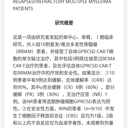
RELAPSED/REFRACTORY MULTIPLE MYELOMA
PATIENTS
研究概要
这是一项由研究者发起的单中心、单臂、Ⅰ期临床
研究，共入组10例复发/难治多发性骨髓瘤
（RRMM）患者，并接受了自体GPRC5D CAR-T细
胞的单次输注治疗，其中包括3例既往接受过BCMA
CAR-T治疗的患者，旨在评估自体GPRC5D CAR-T
在RRMM治疗中的疗效和安全性。结果显示：①10
例患者中有9例达到缓解，总体缓解率（ORR）达
到90%，其中≥完全缓解（CR）6例（60%），部分
缓解（PR）3例（30%），无治疗应答（NR）1
例。该NR患者筛选期肿瘤细胞GPRC5D表达为阴
性。②在安全性方面，90%的患者（n=9/10）中发
生了细胞因子释放综合征（CRS）且均为1级，2级
和以上的不良反应仅为血液学毒性，未观察到剂量