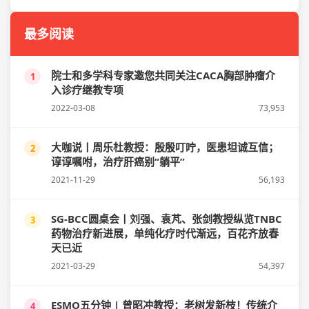
最多阅读
院士和多学科专家邀您共同关注CACA胸部肿瘤介
1
入诊疗继教专项
2022-03-08
73,953
大咖说丨周乐杜教授：殷殷叮咛，医患坦诚互信；
2
谆谆嘱咐，治疗肝癌别“躺平”
2021-11-29
56,193
SG-BCC圆桌会丨刘强、袁芃、张剑教授纵览TNBC
3
药物治疗新进展，单纯化疗时代渐远，百花齐放春
天已近
2021-03-29
54,397
ESMO五分钟 | 曾昭冲教授：老树发新枝！传统介
4