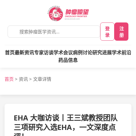
登
注
录
册
首页
最新资讯
专家访谈
学术会议
病例讨论
研究进展
学术前沿
药品信息
首页
>
资讯
>
文章详情
EHA 大咖访谈丨王三斌教授团队
三项研究入选EHA，一文深度点