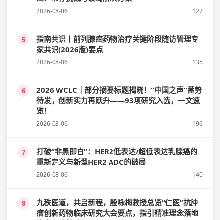
2026-08-06
127
指南共识丨前列腺癌药物治疗关键阶段随访管理专
5
家共识(2026版)要点
2026-08-06
135
2026 WCLC｜部分摘要标题揭晓！“中国之声”蓄势
6
待发，创新实力再跃升——93项研究入选，一文速
览！
2026-08-06
196
打破“非黑即白”：HER2低表达/超低表达乳腺癌的
7
重新定义与新型HER2 ADC的破局
2026-08-06
140
九秩医道，共启新程，殷咏梅教授总览“仁医”抗肿
8
瘤创新药物临床研究大会要点，指引精准理念落地