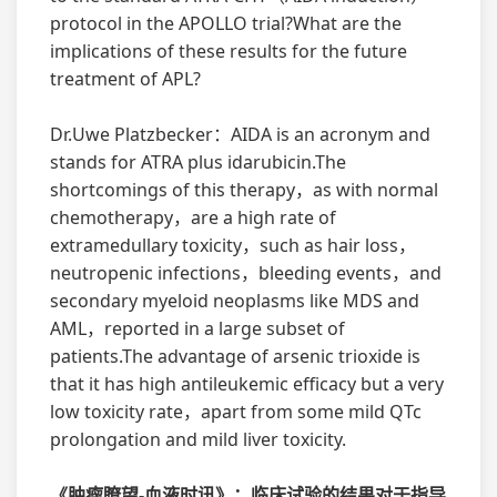
protocol in the APOLLO trial?What are the
implications of these results for the future
treatment of APL?
Dr.Uwe Platzbecker：AIDA is an acronym and
stands for ATRA plus idarubicin.The
shortcomings of this therapy，as with normal
chemotherapy，are a high rate of
extramedullary toxicity，such as hair loss，
neutropenic infections，bleeding events，and
secondary myeloid neoplasms like MDS and
AML，reported in a large subset of
patients.The advantage of arsenic trioxide is
that it has high antileukemic efficacy but a very
low toxicity rate，apart from some mild QTc
prolongation and mild liver toxicity.
《肿瘤瞭望-血液时讯》：临床试验的结果对于指导