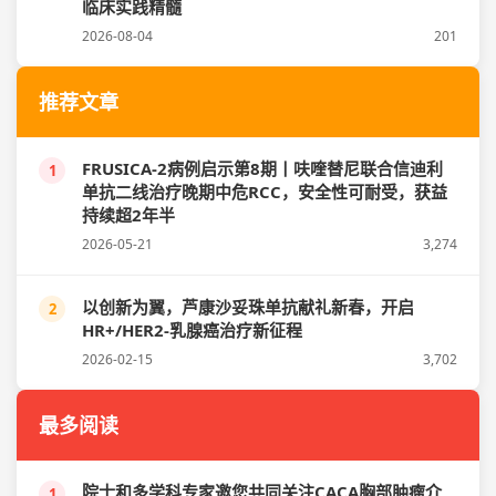
临床实践精髓
2026-08-04
201
推荐文章
FRUSICA-2病例启示第8期丨呋喹替尼联合信迪利
1
单抗二线治疗晚期中危RCC，安全性可耐受，获益
持续超2年半
2026-05-21
3,274
以创新为翼，芦康沙妥珠单抗献礼新春，开启
2
HR+/HER2-乳腺癌治疗新征程
2026-02-15
3,702
最多阅读
院士和多学科专家邀您共同关注CACA胸部肿瘤介
1