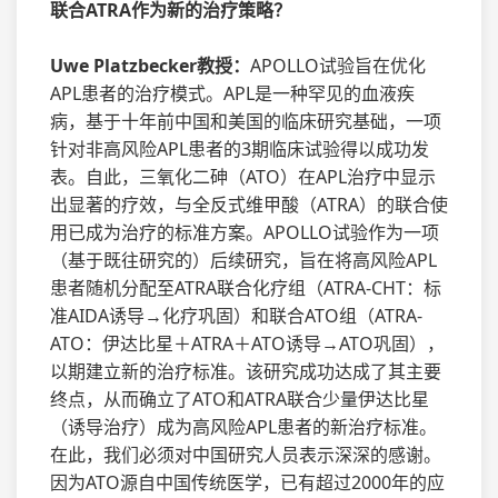
联合ATRA作为新的治疗策略？
Uwe Platzbecker教授：
APOLLO试验旨在优化
APL患者的治疗模式。APL是一种罕见的血液疾
病，基于十年前中国和美国的临床研究基础，一项
针对非高风险APL患者的3期临床试验得以成功发
表。自此，三氧化二砷（ATO）在APL治疗中显示
出显著的疗效，与全反式维甲酸（ATRA）的联合使
用已成为治疗的标准方案。APOLLO试验作为一项
（基于既往研究的）后续研究，旨在将高风险APL
患者随机分配至ATRA联合化疗组（ATRA-CHT：标
准AIDA诱导→化疗巩固）和联合ATO组（ATRA-
ATO：伊达比星＋ATRA＋ATO诱导→ATO巩固），
以期建立新的治疗标准。该研究成功达成了其主要
终点，从而确立了ATO和ATRA联合少量伊达比星
（诱导治疗）成为高风险APL患者的新治疗标准。
在此，我们必须对中国研究人员表示深深的感谢。
因为ATO源自中国传统医学，已有超过2000年的应