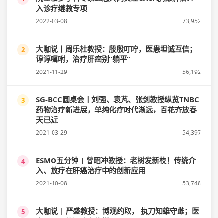
入诊疗继教专项
2022-03-08
73,952
大咖说丨周乐杜教授：殷殷叮咛，医患坦诚互信；
2
谆谆嘱咐，治疗肝癌别“躺平”
2021-11-29
56,192
SG-BCC圆桌会丨刘强、袁芃、张剑教授纵览TNBC
3
药物治疗新进展，单纯化疗时代渐远，百花齐放春
天已近
2021-03-29
54,397
ESMO五分钟 | 曾昭冲教授：老树发新枝！传统介
4
入、放疗在肝癌治疗中的创新应用
2021-10-08
53,748
大咖说 | 严盛教授：博观约取， 执刀知雄守雌；医
5