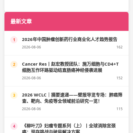
最新文章
2026年中国肿瘤创新药行业商业化人才趋势报告
1
2026-08-06
162
Cancer Res丨赵宏教授团队：施万细胞与CD4+T
2
细胞互作环路驱动结直肠癌神经侵袭进展
2026-08-06
152
2026 WCLC｜摘要速递——壁报导览专场：肺癌筛
3
查、靶向、免疫等全领域前沿研究一览！
2026-08-06
115
《柳叶刀》妇瘤专题系列（上）丨全球消除宫颈
4
癌：现存挑战与破局解决方案