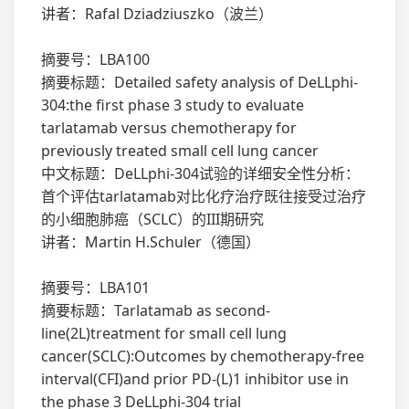
讲者：Rafal Dziadziuszko（波兰）
摘要号：LBA100
摘要标题：Detailed safety analysis of DeLLphi-
304:the first phase 3 study to evaluate
tarlatamab versus chemotherapy for
previously treated small cell lung cancer
中文标题：DeLLphi-304试验的详细安全性分析：
首个评估tarlatamab对比化疗治疗既往接受过治疗
的小细胞肺癌（SCLC）的III期研究
讲者：Martin H.Schuler（德国）
摘要号：LBA101
摘要标题：Tarlatamab as second-
line(2L)treatment for small cell lung
cancer(SCLC):Outcomes by chemotherapy-free
interval(CFI)and prior PD-(L)1 inhibitor use in
the phase 3 DeLLphi-304 trial