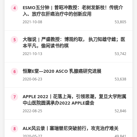
ESMO五分钟 | 曾昭冲教授：老树发新枝！传统介
4
入、放疗在肝癌治疗中的创新应用
2021-10-08
53,805
大咖说 | 严盛教授：博观约取， 执刀知雄守雌；医
5
本平凡，偷闲读书约棋
2021-10-13
53,742
恒聚E堂—2020 ASCO 乳腺癌研究进展
6
2020-06-23
53,638
APPLE 2022丨花落上海，引领思潮，复旦大学附属
7
中山医院圆满承办2022 APPLE盛会
2022-08-25
52,846
ALK风云录丨塞瑞替尼突破前行，攻克治疗难关
8
2020-05-27
49,841