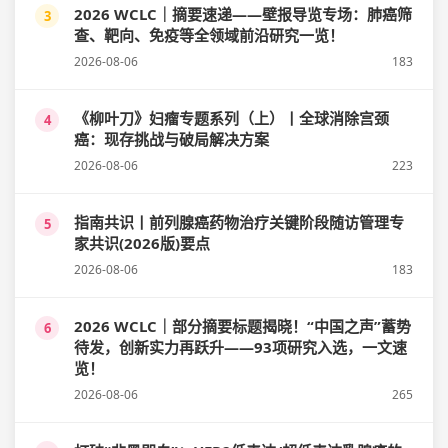
2026 WCLC｜摘要速递——壁报导览专场：肺癌筛
3
查、靶向、免疫等全领域前沿研究一览！
2026-08-06
183
《柳叶刀》妇瘤专题系列（上）丨全球消除宫颈
4
癌：现存挑战与破局解决方案
2026-08-06
223
指南共识丨前列腺癌药物治疗关键阶段随访管理专
5
家共识(2026版)要点
2026-08-06
183
2026 WCLC｜部分摘要标题揭晓！“中国之声”蓄势
6
待发，创新实力再跃升——93项研究入选，一文速
览！
2026-08-06
265