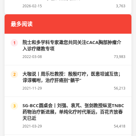
2026-02-15
3,763
最多阅读
院士和多学科专家邀您共同关注CACA胸部肿瘤介
1
入诊疗继教专项
2022-03-08
73,983
大咖说丨周乐杜教授：殷殷叮咛，医患坦诚互信；
2
谆谆嘱咐，治疗肝癌别“躺平”
2021-11-29
56,213
SG-BCC圆桌会丨刘强、袁芃、张剑教授纵览TNBC
3
药物治疗新进展，单纯化疗时代渐远，百花齐放春
天已近
2021-03-29
54,418