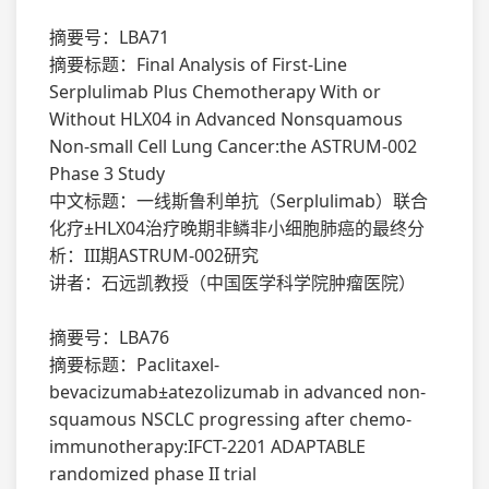
摘要号：LBA71
摘要标题：Final Analysis of First-Line
Serplulimab Plus Chemotherapy With or
Without HLX04 in Advanced Nonsquamous
Non-small Cell Lung Cancer:the ASTRUM-002
Phase 3 Study
中文标题：一线斯鲁利单抗（Serplulimab）联合
化疗±HLX04治疗晚期非鳞非小细胞肺癌的最终分
析：III期ASTRUM-002研究
讲者：石远凯教授（中国医学科学院肿瘤医院）
摘要号：LBA76
摘要标题：Paclitaxel-
bevacizumab±atezolizumab in advanced non-
squamous NSCLC progressing after chemo-
immunotherapy:IFCT-2201 ADAPTABLE
randomized phase II trial