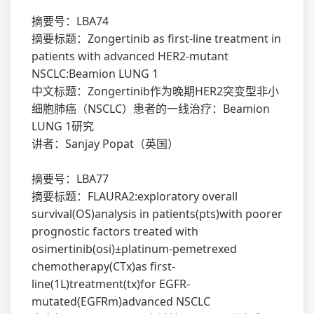
摘要号：LBA74
摘要标题：Zongertinib as first-line treatment in
patients with advanced HER2-mutant
NSCLC:Beamion LUNG 1
中文标题：Zongertinib作为晚期HER2突变型非小
细胞肺癌（NSCLC）患者的一线治疗：Beamion
LUNG 1研究
讲者：Sanjay Popat（英国）
摘要号：LBA77
摘要标题：FLAURA2:exploratory overall
survival(OS)analysis in patients(pts)with poorer
prognostic factors treated with
osimertinib(osi)±platinum-pemetrexed
chemotherapy(CTx)as first-
line(1L)treatment(tx)for EGFR-
mutated(EGFRm)advanced NSCLC