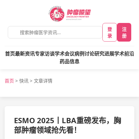
登
注
录
册
首页
最新资讯
专家访谈
学术会议
病例讨论
研究进展
学术前沿
药品信息
首页
>
快讯
>
文章详情
ESMO 2025丨LBA重磅发布，胸
部肿瘤领域抢先看！