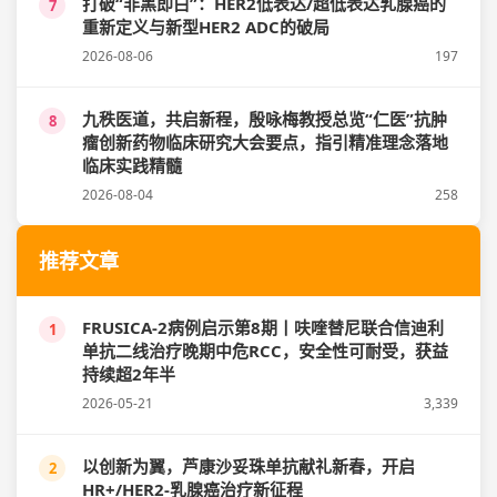
打破“非黑即白”：HER2低表达/超低表达乳腺癌的
7
重新定义与新型HER2 ADC的破局
2026-08-06
197
九秩医道，共启新程，殷咏梅教授总览“仁医”抗肿
8
瘤创新药物临床研究大会要点，指引精准理念落地
临床实践精髓
2026-08-04
258
推荐文章
FRUSICA-2病例启示第8期丨呋喹替尼联合信迪利
1
单抗二线治疗晚期中危RCC，安全性可耐受，获益
持续超2年半
2026-05-21
3,339
以创新为翼，芦康沙妥珠单抗献礼新春，开启
2
HR+/HER2-乳腺癌治疗新征程