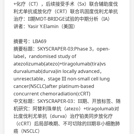
+化疗（CT），后续接受手术（Sx）联合辅助度伐
利尤单抗或放化疗（CRT）联合巩固度伐利尤单抗
治疗：II期MDT-BRIDGE试验的中期分析（IA）
讲者：Yasir Y.Elamin（美国）
摘要号：LBA69
摘要标题：SKYSCRAPER-03:Phase 3，open-
label，randomised study of
atezolizumab(atezo)+tiragolumab(tira)vs
durvalumab(durva)in locally advanced，
unresectable，stage III non-small cell lung
cancer(NSCLC)after platinum-based
concurrent chemoradiation(cCRT)
中文标题：SKYSCRAPER-03：III期、开放标签、随
机研究：阿替利珠单抗（atezo）+tiragolumab对
比度伐利尤单抗（durva）治疗铂类同步放化疗
（cCRT）后局部晚期、不可切除的III期非小细胞肺
癌（NSCLC）