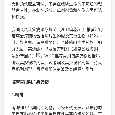
无封顶效应且可调；不存在威胁生命的不可逆的靶
器官毒性；在制剂成分、单剂剂量和剂型方面可选
择性强。
我国《癌症疼痛诊疗规范（2018年版）》推荐常用
癌痛治疗药物包括阿片生物碱及其衍生物（如吗
啡、羟考酮、氢吗啡酮）、合成的阿片类药物（如
芬太尼、美沙酮）以及复方制剂（如氨酚羟考酮、
[4]
氨酚待因片）
。WHO推荐常用镇痛药物包括吗
啡及其控缓释剂型、羟考酮及其控缓释剂型、芬太
尼系列剂型、氢吗啡酮注射液及其缓释剂型等。
临床常用阿片类药物
1.吗啡
吗啡作为经典阿片药物，历经五代发展，从最初的
不稳定形态逐步优化至稳定性最高的硫酸吗啡，其