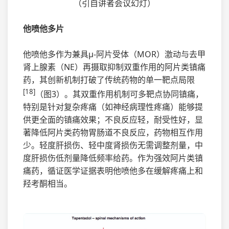
（引自讲者会议幻灯）
他喷他多片
他喷他多作为兼具μ-阿片受体（MOR）激动与去甲
肾上腺素（NE）再摄取抑制双重作用的阿片类镇痛
药，其创新机制打破了传统药物的单一靶点局限
[18]
（图3）。其双重作用机制可多靶点协同镇痛，
特别是针对复杂疼痛（如神经病理性疼痛）能够提
供更全面的镇痛效果；不良反应轻，耐受性好，显
著降低阿片类药物胃肠道不良反应，药物相互作用
少。轻度肝损伤、轻中度肾损伤无需调整剂量，中
度肝损伤低剂量降低频率给药。作为强效阿片类镇
痛药，循证医学证据表明他喷他多在缓解疼痛上和
羟考酮相当。