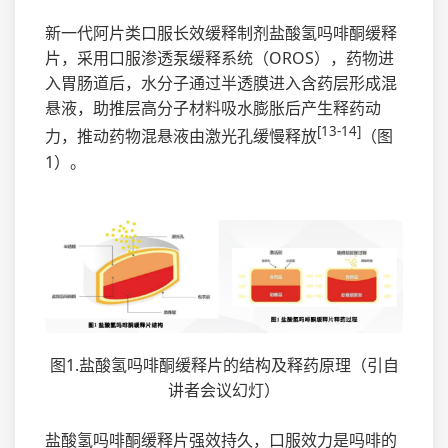
新一代阿片类口服长效缓释制剂盐酸氢吗啡酮缓释
片，采用口服渗透泵缓释系统（OROS），药物进
入胃肠道后，水分子通过半透膜进入含药层形成混
悬液，助推层高分子材料吸水膨胀后产生释药动
[13-14]
力，推动药物混悬液由激光孔缓慢释放
（图
1）。
图1.盐酸氢吗啡酮缓释片的结构及释药原理（引自
讲者会议幻灯）
盐酸氢吗啡酮缓释片强效持久，口服效力是吗啡的