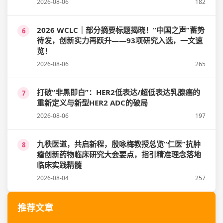
2026-08-06
182
2026 WCLC｜部分摘要标题揭晓！“中国之声”蓄势
6
待发，创新实力再跃升——93项研究入选，一文速
览！
2026-08-06
265
打破“非黑即白”：HER2低表达/超低表达乳腺癌的
7
重新定义与新型HER2 ADC的破局
2026-08-06
197
九秩医道，共启新程，殷咏梅教授总览“仁医”抗肿
8
瘤创新药物临床研究大会要点，指引精准理念落地
临床实践精髓
2026-08-04
257
推荐文章