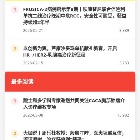
FRUSICA-2病例启示第8期丨呋喹替尼联合信迪利
1
单抗二线治疗晚期中危RCC，安全性可耐受，获益
持续超2年半
2026-05-21
3,339
以创新为翼，芦康沙妥珠单抗献礼新春，开启
2
HR+/HER2-乳腺癌治疗新征程
2026-02-15
3,763
最多阅读
院士和多学科专家邀您共同关注CACA胸部肿瘤介
1
入诊疗继教专项
2022-03-08
73,982
大咖说丨周乐杜教授：殷殷叮咛，医患坦诚互信；
2
谆谆嘱咐，治疗肝癌别“躺平”