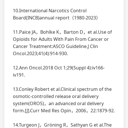
10.International Narcotics Control
Board(INCB)annual report（1980-2023）
11.Paice JA，Bohlke K，Barton D，et al.Use of
Opioids for Adults With Pain From Cancer or
Cancer Treatment:ASCO Guideline.J Clin
Oncol.2023;41(4):914-930.
12.Ann Oncol.2018 Oct 1;29(Suppl 4):iv166-
iv191.
13.Conley Robert et al.Clinical spectrum of the
osmotic-controlled release oral delivery
system(OROS)，an advanced oral delivery
form.[J].Curr Med Res Opin，2006，22:1879-92.
14.Turgeon J，Gröning R，Sathyan G et al.The