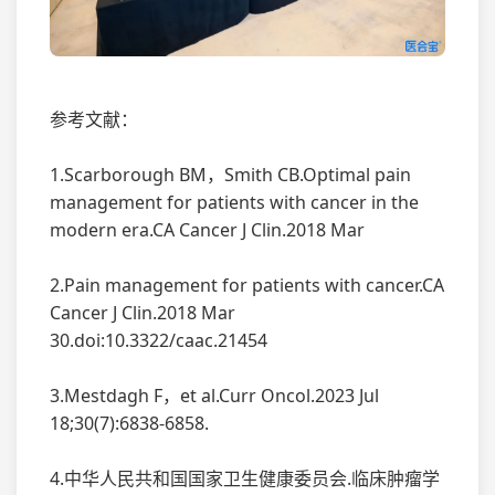
参考文献：
1.Scarborough BM，Smith CB.Optimal pain
management for patients with cancer in the
modern era.CA Cancer J Clin.2018 Mar
2.Pain management for patients with cancer.CA
Cancer J Clin.2018 Mar
30.doi:10.3322/caac.21454
3.Mestdagh F，et al.Curr Oncol.2023 Jul
18;30(7):6838-6858.
4.中华人民共和国国家卫生健康委员会.临床肿瘤学