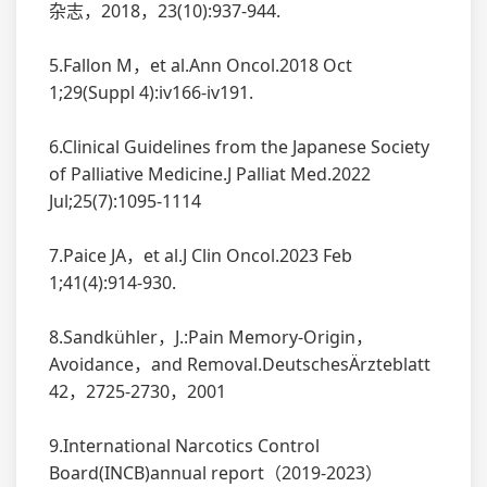
杂志，2018，23(10):937-944.
5.Fallon M，et al.Ann Oncol.2018 Oct
1;29(Suppl 4):iv166-iv191.
6.Clinical Guidelines from the Japanese Society
of Palliative Medicine.J Palliat Med.2022
Jul;25(7):1095-1114
7.Paice JA，et al.J Clin Oncol.2023 Feb
1;41(4):914-930.
8.Sandkühler，J.:Pain Memory-Origin，
Avoidance，and Removal.DeutschesÄrzteblatt
42，2725-2730，2001
9.International Narcotics Control
Board(INCB)annual report（2019-2023）