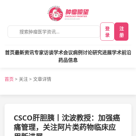
登
注
录
册
首页
最新资讯
专家访谈
学术会议
病例讨论
研究进展
学术前沿
药品信息
首页
>
关注
>
文章详情
CSCO肝胆胰丨沈波教授：加强癌
痛管理，关注阿片类药物临床应