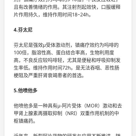
且有改善情绪的作用。其注射剂起效快，口服缓释
片作用持久，维持作用时间18~24h。
4.芬太尼
芬太尼是强效μ受体激动剂，镇痛疗效约为吗啡的
100倍，脂溶性高、蛋白结合率高，生物利用度
高，不良反应较吗啡轻，尤其是便秘和呼吸抑制发
生率低。维持作用时间72h。是无法吞咽、恶性肠
梗阻及严重肝肾衰竭患者的首选。
5.他喷他多
他喷他多是一种具有μ-阿片受体（MOR）激动和去
甲肾上腺素再摄取抑制（NRI）双重作用机制的中
枢镇痛药。
近年来，新型阿片药物的研发与应用不断推进。随