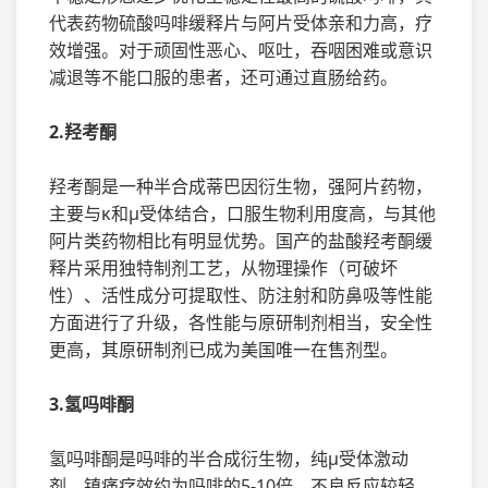
代表药物硫酸吗啡缓释片与阿片受体亲和力高，疗
效增强。对于顽固性恶心、呕吐，吞咽困难或意识
减退等不能口服的患者，还可通过直肠给药。
2.羟考酮
羟考酮是一种半合成蒂巴因衍生物，强阿片药物，
主要与κ和μ受体结合，口服生物利用度高，与其他
阿片类药物相比有明显优势。国产的盐酸羟考酮缓
释片采用独特制剂工艺，从物理操作（可破坏
性）、活性成分可提取性、防注射和防鼻吸等性能
方面进行了升级，各性能与原研制剂相当，安全性
更高，其原研制剂已成为美国唯一在售剂型。
3.氢吗啡酮
氢吗啡酮是吗啡的半合成衍生物，纯μ受体激动
剂，镇痛疗效约为吗啡的5-10倍，不良反应较轻，