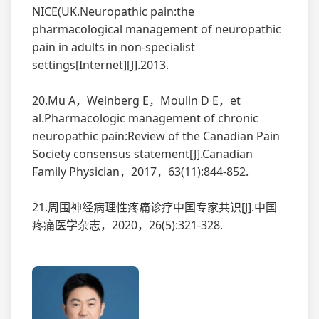
NICE(UK.Neuropathic pain:the
pharmacological management of neuropathic
pain in adults in non-specialist
settings[Internet][J].2013.
20.Mu A，Weinberg E，Moulin D E，et
al.Pharmacologic management of chronic
neuropathic pain:Review of the Canadian Pain
Society consensus statement[J].Canadian
Family Physician，2017，63(11):844-852.
21.周围神经病理性疼痛诊疗中国专家共识[J].中国
疼痛医学杂志，2020，26(5):321-328.