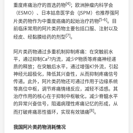
[4]
重度疼痛治疗的首选药物
；欧洲肿瘤内科学会
（ESMO）、日本姑息医学会（JSPM）也推荐强阿
[5-6]
片类药物作为中重度癌痛的起始治疗药物
。目
前临床常用的阿片类药物主要包括口服、注射以及
[7]
经皮、经黏膜给药的剂型
。
阿片类药物通过多重机制抑制疼痛：在突触前水
平，通过抑制Ca²?内流，减少P物质等疼痛神经递
质的释放；在突触后水平，通过增强K?外流，引起
神经元超极化，降低其兴奋性，从而抑制疼痛信号
传递。此外，阿片类药物还可通过作用于边缘系统
等高位中枢，调节疼痛情绪反应，减轻不适感。其
治疗作用的核心在于抑制中枢敏化，减少脊髓水平
的异常兴奋信号，阻遏病理性疼痛记忆的形成，从
[8]
而打破疼痛恶性循环，实现有效镇痛
。
我国阿片类药物消耗情况