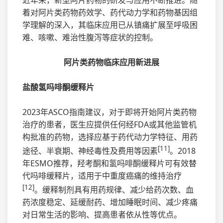
着对阿片类药物药效学、药代动力学和药物基因组
学理解的深入，其临床应用已从镇痛扩展至呼吸困
难、咳嗽、难治性腹泻等症状的控制。
阿片类药物临床应用新进展
盐酸氢吗啡酮缓释片
2023年ASCO指南建议，对于即将开始阿片类药物
治疗的患者，医生应提供任何经FDA或其他监管机
构批准的药物，选择应基于药代动力学特征、用药
[11]
途径、半衰期、神经毒性及费用等因素
。2018
年ESMO推荐，羟考酮和氢吗啡酮缓释片可有效替
代吗啡缓释片，适用于中重度癌痛的维持治疗
[12]
。缓释制剂具有用药规律、减少给药次数、血
药浓度稳定、延缓耐药、增加睡眠时间、减少疼痛
对日常生活的影响、提高患者依从性等优点。