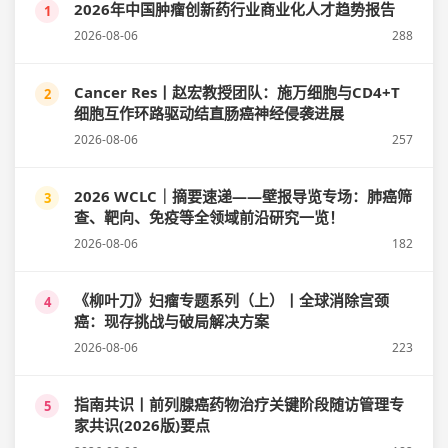
2026年中国肿瘤创新药行业商业化人才趋势报告
1
2026-08-06
288
Cancer Res丨赵宏教授团队：施万细胞与CD4+T
2
细胞互作环路驱动结直肠癌神经侵袭进展
2026-08-06
257
2026 WCLC｜摘要速递——壁报导览专场：肺癌筛
3
查、靶向、免疫等全领域前沿研究一览！
2026-08-06
182
《柳叶刀》妇瘤专题系列（上）丨全球消除宫颈
4
癌：现存挑战与破局解决方案
2026-08-06
223
指南共识丨前列腺癌药物治疗关键阶段随访管理专
5
家共识(2026版)要点