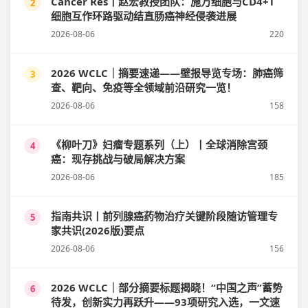
Cancer Res丨赵宏教授团队：施万细胞与CD4+T
2
细胞互作环路驱动结直肠癌神经侵袭进展
2026-08-06
220
2026 WCLC｜摘要速递——壁报导览专场：肺癌筛
3
查、靶向、免疫等全领域前沿研究一览！
2026-08-06
158
《柳叶刀》妇瘤专题系列（上）丨全球消除宫颈
4
癌：现存挑战与破局解决方案
2026-08-06
185
指南共识丨前列腺癌药物治疗关键阶段随访管理专
5
家共识(2026版)要点
2026-08-06
156
2026 WCLC｜部分摘要标题揭晓！“中国之声”蓄势
6
待发，创新实力再跃升——93项研究入选，一文速