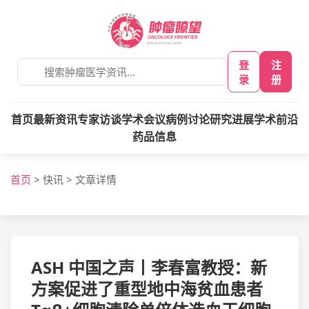
登
注
录
册
首页
最新资讯
专家访谈
学术会议
病例讨论
研究进展
学术前沿
药品信息
首页
>
快讯
>
文章详情
ASH 中国之声丨李春富教授：新
方案促进了重型地中海贫血患者