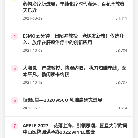
药物治疗新进展，单纯化疗时代渐远，百花齐放春
天已近
2021-03-29
54,411
ESMO五分钟 | 曾昭冲教授：老树发新枝！传统介
4
入、放疗在肝癌治疗中的创新应用
2021-10-08
53,784
大咖说 | 严盛教授：博观约取， 执刀知雄守雌；医
5
本平凡，偷闲读书约棋
2021-10-13
53,737
恒聚E堂—2020 ASCO 乳腺癌研究进展
6
2020-06-23
53,614
APPLE 2022丨花落上海，引领思潮，复旦大学附属
7
中山医院圆满承办2022 APPLE盛会