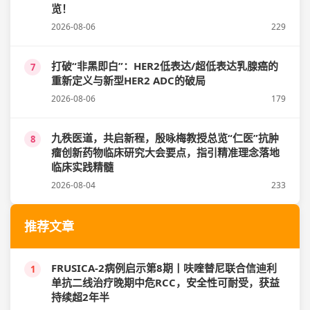
览！
2026-08-06
229
打破“非黑即白”：HER2低表达/超低表达乳腺癌的
7
重新定义与新型HER2 ADC的破局
2026-08-06
179
九秩医道，共启新程，殷咏梅教授总览“仁医”抗肿
8
瘤创新药物临床研究大会要点，指引精准理念落地
临床实践精髓
2026-08-04
233
推荐文章
FRUSICA-2病例启示第8期丨呋喹替尼联合信迪利
1
单抗二线治疗晚期中危RCC，安全性可耐受，获益
持续超2年半