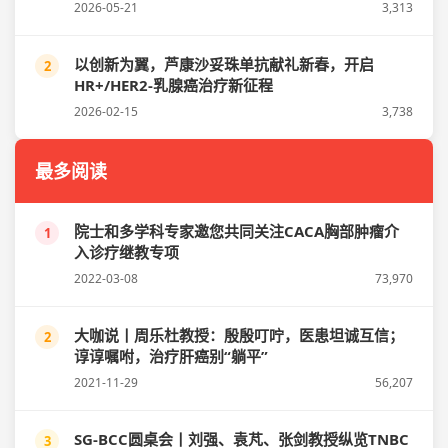
2026-05-21
3,313
以创新为翼，芦康沙妥珠单抗献礼新春，开启
2
HR+/HER2-乳腺癌治疗新征程
2026-02-15
3,738
最多阅读
院士和多学科专家邀您共同关注CACA胸部肿瘤介
1
入诊疗继教专项
2022-03-08
73,970
大咖说丨周乐杜教授：殷殷叮咛，医患坦诚互信；
2
谆谆嘱咐，治疗肝癌别“躺平”
2021-11-29
56,207
SG-BCC圆桌会丨刘强、袁芃、张剑教授纵览TNBC
3