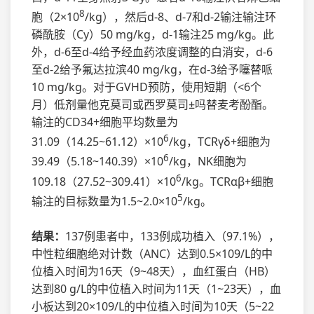
8
胞（2×10
/kg），然后d-8、d-7和d-2输注输注环
磷酰胺（Cy）50 mg/kg，d-1输注25 mg/kg。此
外，d-6至d-4给予经血药浓度调整的白消安，d-6
至d-2给予氟达拉滨40 mg/kg，在d-3给予噻替哌
10 mg/kg。对于GVHD预防，使用短期（<6个
月）低剂量他克莫司或西罗莫司±吗替麦考酚酯。
输注的CD34+细胞平均数量为
6
31.09（14.25~61.12）×10
/kg，TCRγδ+细胞为
6
39.49（5.18~140.39）×10
/kg，NK细胞为
6
109.18（27.52~309.41）×10
/kg。TCRαβ+细胞
5
输注的目标数量为1.5~2.0×10
/kg。
结果：
137例患者中，133例成功植入（97.1%），
中性粒细胞绝对计数（ANC）达到0.5×109/L的中
位植入时间为16天（9~48天），血红蛋白（HB）
达到80 g/L的中位植入时间为11天（1~23天），血
小板达到20×109/L的中位植入时间为10天（5~22