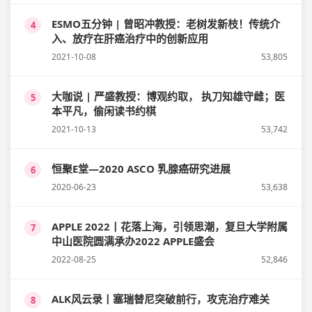
ESMO五分钟 | 曾昭冲教授：老树发新枝！传统介
4
入、放疗在肝癌治疗中的创新应用
2021-10-08
53,805
大咖说 | 严盛教授：博观约取， 执刀知雄守雌；医
5
本平凡，偷闲读书约棋
2021-10-13
53,742
恒聚E堂—2020 ASCO 乳腺癌研究进展
6
2020-06-23
53,638
APPLE 2022丨花落上海，引领思潮，复旦大学附属
7
中山医院圆满承办2022 APPLE盛会
2022-08-25
52,846
ALK风云录丨塞瑞替尼突破前行，攻克治疗难关
8