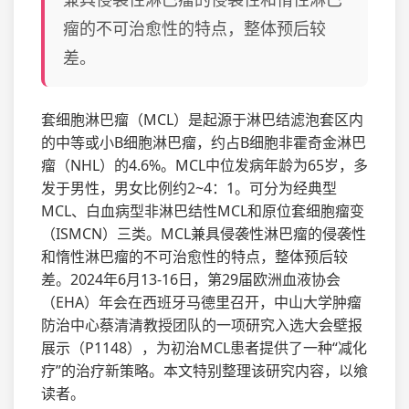
瘤的不可治愈性的特点，整体预后较
差。
套细胞淋巴瘤（MCL）是起源于淋巴结滤泡套区内
的中等或小B细胞淋巴瘤，约占B细胞非霍奇金淋巴
瘤（NHL）的4.6%。MCL中位发病年龄为65岁，多
发于男性，男女比例约2~4：1。可分为经典型
MCL、白血病型非淋巴结性MCL和原位套细胞瘤变
（ISMCN）三类。MCL兼具侵袭性淋巴瘤的侵袭性
和惰性淋巴瘤的不可治愈性的特点，整体预后较
差。2024年6月13-16日，第29届欧洲血液协会
（EHA）年会在西班牙马德里召开，中山大学肿瘤
防治中心蔡清清教授团队的一项研究入选大会壁报
展示（P1148），为初治MCL患者提供了一种“减化
疗”的治疗新策略。本文特别整理该研究内容，以飨
读者。