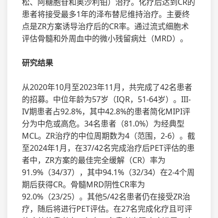
松、阿糖胞苷和奥沙利铂）治疗。化疗后达到CR的
患者将接受最多1年的泽布替尼维持治疗。主要终
点是ZR方案诱导治疗后的CR率。通过流式细胞术
评估骨髓和外周血中的微小残留病灶（MRD）。
研究结果
从2020年10月至2023年11月，共完成了42名患者
的招募。中位年龄为57岁（IQR，51-64岁）。III-
IV期患者占92.8%，其中42.8%的患者简化MIPI评
分为中危或高危。34名患者（81.0%）为经典型
MCL。ZR治疗的中位周期数为4（范围，2-6）。截
至2024年1月，在37/42名完成治疗后PET评估的患
者中，ZR方案的最佳完全缓解（CR）率为
91.9%（34/37），其中94.1%（32/34）在2-4个周
期后获得CR。骨髓MRD阴性CR率为
92.0%（23/25）。其他5/42名患者仍在接受ZR治
疗，随后将进行PET评估。在27名完成化疗且可评