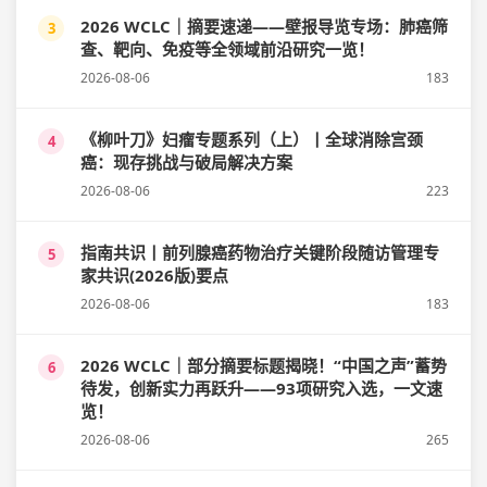
2026 WCLC｜摘要速递——壁报导览专场：肺癌筛
3
查、靶向、免疫等全领域前沿研究一览！
2026-08-06
183
《柳叶刀》妇瘤专题系列（上）丨全球消除宫颈
4
癌：现存挑战与破局解决方案
2026-08-06
223
指南共识丨前列腺癌药物治疗关键阶段随访管理专
5
家共识(2026版)要点
2026-08-06
183
2026 WCLC｜部分摘要标题揭晓！“中国之声”蓄势
6
待发，创新实力再跃升——93项研究入选，一文速
览！
2026-08-06
265