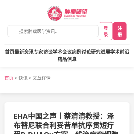
登
注
录
册
首页
最新资讯
专家访谈
学术会议
病例讨论
研究进展
学术前沿
药品信息
首页
>
快讯
>
文章详情
EHA中国之声丨蔡清清教授：泽
布替尼联合利妥昔单抗序贯短疗