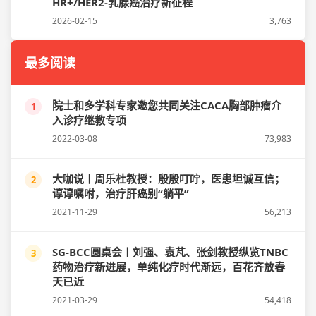
HR+/HER2-乳腺癌治疗新征程
2026-02-15
3,763
最多阅读
院士和多学科专家邀您共同关注CACA胸部肿瘤介
1
入诊疗继教专项
2022-03-08
73,983
大咖说丨周乐杜教授：殷殷叮咛，医患坦诚互信；
2
谆谆嘱咐，治疗肝癌别“躺平”
2021-11-29
56,213
SG-BCC圆桌会丨刘强、袁芃、张剑教授纵览TNBC
3
药物治疗新进展，单纯化疗时代渐远，百花齐放春
天已近
2021-03-29
54,418