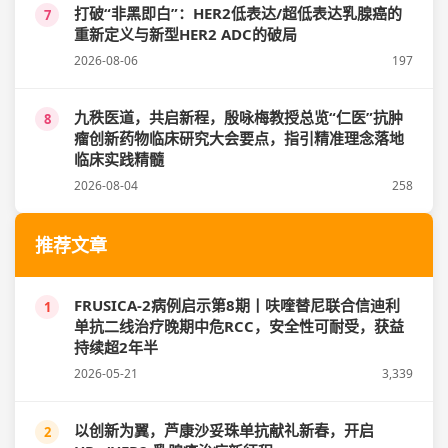
打破“非黑即白”：HER2低表达/超低表达乳腺癌的
7
重新定义与新型HER2 ADC的破局
2026-08-06
197
九秩医道，共启新程，殷咏梅教授总览“仁医”抗肿
8
瘤创新药物临床研究大会要点，指引精准理念落地
临床实践精髓
2026-08-04
258
推荐文章
FRUSICA-2病例启示第8期丨呋喹替尼联合信迪利
1
单抗二线治疗晚期中危RCC，安全性可耐受，获益
持续超2年半
2026-05-21
3,339
以创新为翼，芦康沙妥珠单抗献礼新春，开启
2