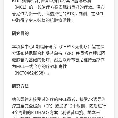
BTK制剂联合利妥昔单抗作为套细胞淋巴瘤
（MCL）的一线治疗方案表现出良好的疗效。泽布
替尼作为新一代、高选择性的BTK抑制剂，在MCL
中取得了令人鼓舞的抗肿瘤活性。
研究目的
本项多中心II期临床研究（CHESS-无化疗）旨在探
索泽布替尼联合利妥昔单抗（ZR）序贯短疗程以阿
糖胞苷为基础的化疗，然后以泽布替尼维持治疗作
为MCL一线治疗的疗效和毒性
（NCT04624958）。
研究方法
纳入既往未接受过治疗的MCL患者，接受ZR诱导治
疗直至完全缓解（CR）或最多12个周期，随后进行
4个周期的R-DHAOx方案（利妥昔单抗、地塞米